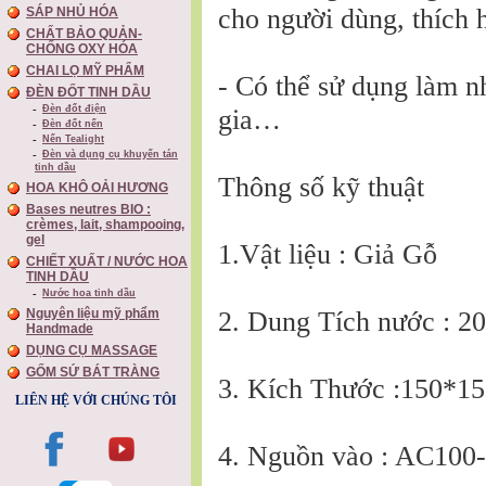
cho người dùng, thích h
SÁP NHỦ HÓA
CHẤT BẢO QUẢN-
CHỐNG OXY HÓA
CHAI LỌ MỸ PHẨM
- Có thể sử dụng làm nh
ĐÈN ĐỐT TINH DẦU
Đèn đốt điện
gia…
Đèn đốt nến
Nến Tealight
Đèn và dụng cụ khuyến tán
tinh dầu
Thông số kỹ thuật
HOA KHÔ OẢI HƯƠNG
Bases neutres BIO :
crèmes, lait, shampooing,
gel
1.Vật liệu : Giả Gỗ
CHIẾT XUẤT / NƯỚC HOA
TINH DẦU
Nước hoa tinh dầu
2. Dung Tích nước : 2
Nguyên liệu mỹ phẩm
Handmade
DỤNG CỤ MASSAGE
GỐM SỨ BÁT TRÀNG
3. Kích Thước :150*
LIÊN HỆ VỚI CHÚNG TÔI
4. Nguồn vào : AC100