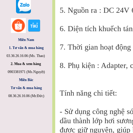
5. Nguồn ra : DC 24V
6. Diện tích khuếch tá
Miền Nam
7. Thời gian hoạt động 
1. Tư vấn & mua hàng
03.36.26.16.06 (Ms. Thao)
8. Phụ kiện : Adapter,
2. Mua & xem hàng
0903381971 (Ms.Nguyệt)
Miền Bắc
Tư vấn & mua hàng
Tính năng chi tiết:
08.36.26.16.06 (Mr.Đức)
- Sử dụng công nghệ só
dầu thành lớp hơi sương
được giữ nguyên, giúp 