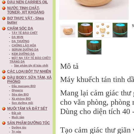
DẦU NỀN CARRIES OIL
NƯỚC TINH CHẤT-
TONER- XỊT KHOÁNG
BƠ THỰC VẬT - Shea
butter
S
CHĂM SÓC DA
TẨY TẾ BÀO CHỂT
DA MỤN
DA THƯỜNG
CHỐNG LÃO HÓA
SERUM DƯỠNG DA
KEM DƯỠNG DA
MẶT NẠ TẨY TẾ BÀO CHẾT/
TRẮNG DA
Mô tả
Sản phẩm tẩy tế bào chết
CÁC LOẠI BỘT TỰ NHIÊN
Máy khuếch tán tinh d
DÀU BODY, SỮA TẮM, XÀ
PHÒNG
Dầu massage BIO
Mang lại cảm giác thư 
Glyxerin
Sữa tắm BIO
Xà phòng BIO
cho văn phòng, phòng 
Son dưỡng môi
MUỐI TẮM VÀ ĐẤT SÉT
Dùng cho diện tích 40 
Đất sét
Muối tắm
SẢN PHẨM DƯỠNG TÓC
Tạo cảm giác thư giãn 
Dưỡng tóc
Trị gàu