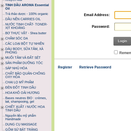
TINH DẦU AROMA Essential
Oil
Trà thảo dược - 100% organic
Email Address:
DẦU NỀN CARRIES OIL
NƯỚC TINH CHẤT- TONER-
Password:
XỊT KHOÁNG
BƠ THỰC VẬT - Shea butter
CHĂM SÓC DA
Login
CÁC LOẠI BỘT TỰ NHIÊN
DÀU BODY, SỮA TẮM, XÀ
PHÒNG
Remem
MUỐI TẮM VÀ ĐẤT SÉT
SẢN PHẨM DƯỠNG TÓC
Register
Retrieve Password
SÁP NHỦ HÓA
CHẤT BẢO QUẢN-CHỐNG
OXY HÓA
CHAI LỌ MỸ PHẨM
ĐÈN ĐỐT TINH DẦU
HOA KHÔ OẢI HƯƠNG
Bases neutres BIO : crèmes,
lait, shampooing, gel
CHIẾT XUẤT / NƯỚC HOA
TINH DẦU
Nguyên liệu mỹ phẩm
Handmade
DỤNG CỤ MASSAGE
GỐM SỨ BÁT TRÀNG